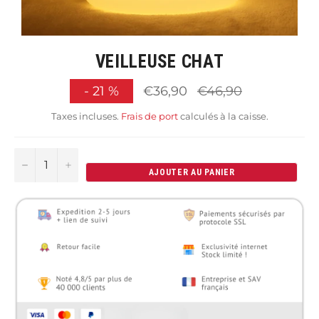
VEILLEUSE CHAT
Prix
-
21
%
€36,90
€46,90
régulier
Taxes incluses.
Frais de port
calculés à la caisse.
−
+
AJOUTER AU PANIER