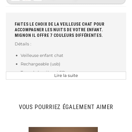
FAITES LE CHOIX DE LA VEILLEUSE CHAT POUR
ACCOMPAGNER LES NUITS DE VOTRE ENFANT.
MIGNON IL OFFRE 7 COULEURS DIFFÉRENTES.
Détails :
Veilleuse enfant chat
Rechargeable (usb)
Type de lumière : LED
Lire la suite
Batterie au lithium
Matériau : ABS, silicone
Poids : 300g
VOUS POURRIEZ ÉGALEMENT AIMER
Taille : 9,4 cm x 9,2 cm
Tactile
Minuterie 3h