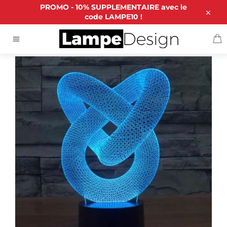
Passer
PROMO - 10% SUPPLEMENTAIRE avec le
au
code LAMPE10 !
Close
contenu
P
ACCUEIL
/
LAMPE 3D HOLOGRAMME
Navigation