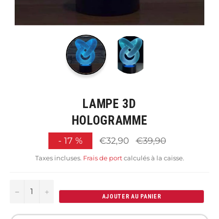
LAMPE 3D
HOLOGRAMME
Prix
-
17
%
€32,90
€39,90
régulier
Taxes incluses.
Frais de port
calculés à la caisse.
−
+
AJOUTER AU PANIER