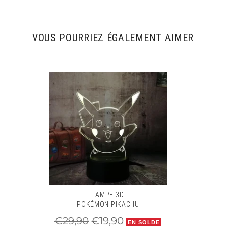
VOUS POURRIEZ ÉGALEMENT AIMER
LAMPE 3D
POKÉMON PIKACHU
Prix
Prix
€29,90
€19,90
EN SOLDE