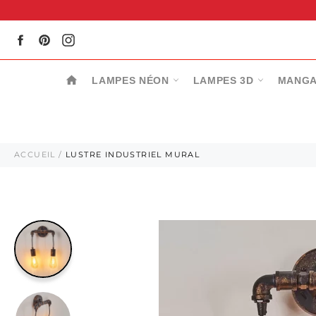
Passer
au
contenu
Facebook
Pinterest
Instagram
LAMPES NÉON
LAMPES 3D
MANGA
ACCUEIL
/
LUSTRE INDUSTRIEL MURAL