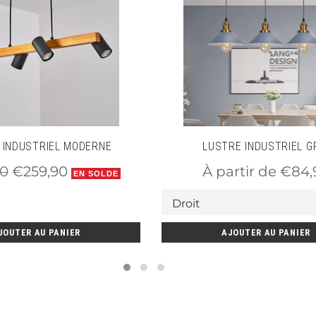
 vous offre un contrôle supplémentaire sur
hère parfaite.
 INDUSTRIEL MODERNE
LUSTRE INDUSTRIEL G
Prix
90
€259,90
À partir de €84,
EN SOLDE
r
réduit
JOUTER AU PANIER
AJOUTER AU PANIER