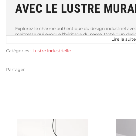
AVEC LE LUSTRE MURA
Explorez le charme authentique du design industriel ave
maîtresse qui évoque l'héritage du passé. Doté d'un desi
Lire la suite
s'appuie sur une base en acier de plomberie à la finition v
authentique à votre intérieur.
Catégories :
Lustre Industrielle
DÉCLARATION DE STYLE ET D'AMBIANCE
Bien plus qu'un simple luminaire, ce lustre mural constitu
Partager
pour les lofts, les ateliers ou toute pièce où vous souhaite
apporte une ambiance unique à votre espace.
HARMONIE PARFAITE ENTRE FONCTIONNALITÉ E
Les culots E27 offrent une flexibilité maximale en term
personnalisation poussée de l'éclairage jusqu'à 40 Watts
ajustable jusqu'à 120 cm, ce lustre mural s'adapte facile
ce soit pour un plafond bas ou élevé.
L'installation de ce luminaire est simplifiée, vous perm