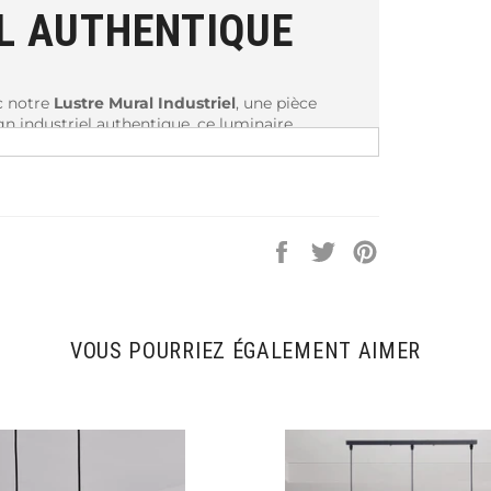
L AUTHENTIQUE
c notre
Lustre Mural Industriel
, une pièce
gn industriel authentique, ce luminaire
ieillie, offrant une touche brute et
Partager
Tweeter
Épingler
e une véritable déclaration de style. Idéal
sur
sur
sur
z intégrer une esthétique industrielle, il
Facebook
Twitter
Pinterest
T DESIGN
VOUS POURRIEZ ÉGALEMENT AIMER
es de choix d'ampoules, permettant une
 par lumière. Avec une longueur de câble
ment à la configuration de votre espace, que
ettant de profiter rapidement de son charme