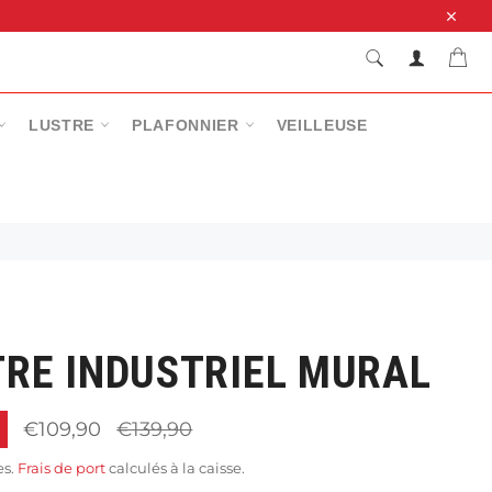
Close
RECHERCHE
Pan
Recherche
LUSTRE
PLAFONNIER
VEILLEUSE
TRE INDUSTRIEL MURAL
Prix
€109,90
€139,90
régulier
es.
Frais de port
calculés à la caisse.