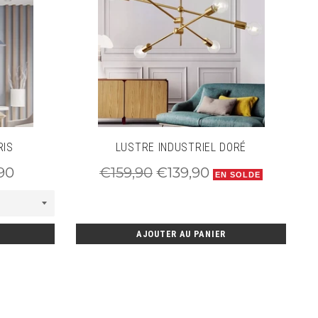
RIS
LUSTRE INDUSTRIEL DORÉ
Prix
Prix
90
€159,90
€139,90
EN SOLDE
régulier
réduit
AJOUTER AU PANIER