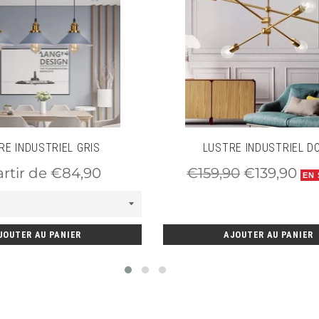
confère à ce lustre un caractère résolument
ion tout en conservant une esthétique
RÉE
llation
et une compatibilité avec une
tion durable et fiable dans votre espace
RE INDUSTRIEL GRIS
LUSTRE INDUSTRIEL D
Prix
Prix
artir de €84,90
€159,90
€139,90
EN
régulier
réduit
JOUTER AU PANIER
AJOUTER AU PANIER
es)