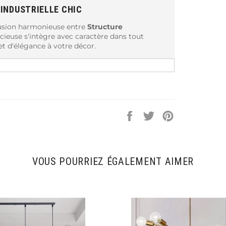
INDUSTRIELLE CHIC
fusion harmonieuse entre
Structure
acieuse s'intègre avec caractère dans tout
t d'élégance à votre décor.
UÉ
ec une finition en
Métal Noir Thermolaqué
 chic. Cette combinaison crée une présence
e sobriété raffinée.
Partager
Tweeter
Épingler
ON LUMINEUSE
sur
sur
sur
Facebook
Twitter
Pinterest
 lustre offre une personnalisation lumineuse
travail ou zones de réception, il allie
VOUS POURRIEZ ÉGALEMENT AIMER
ÉREUSE
ir des ampoules de
60 W
, assurant une
e rectangulaire métallique permet une
espaces.