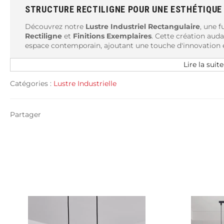
STRUCTURE RECTILIGNE POUR UNE ESTHÉTIQUE 
Découvrez notre
Lustre Industriel Rectangulaire
, une 
Rectiligne
et
Finitions Exemplaires
. Cette création aud
espace contemporain, ajoutant une touche d'innovation e
Lire la suite
GÉOMÉTRIE NETTE ET MÉTAL NOIR THERMOLAQ
La géométrie nette de ce lustre se marie parfaitement av
Catégories :
Lustre Industrielle
de Haute Qualité
, révélant une esthétique industrielle
lumineuse qui capte l'attention tout en restant fidèle à un
Partager
CÂBLE AJUSTABLE POUR UNE PERSONNALISATI
Suspendu par des
Câbles Ajustables jusqu'à 120 cm
, ce
selon vos préférences. Parfait pour illuminer vos plans de 
fonctionnalité élégante et design contemporain.
CINQ CULOTS E27 POUR UNE ILLUMINATION GÉN
Avec ses cinq culots E27, ce luminaire est prêt à recevo
Illumination Généreuse
de votre intérieur. La structur
diffusion équilibrée de la lumière, idéale pour les grands 