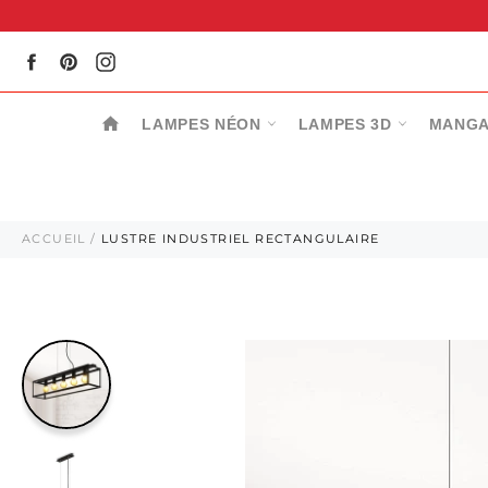
Passer
au
contenu
Facebook
Pinterest
Instagram
LAMPES NÉON
LAMPES 3D
MANGA
ACCUEIL
/
LUSTRE INDUSTRIEL RECTANGULAIRE