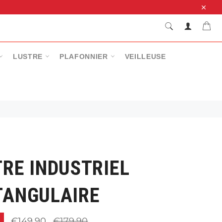
Close
RECHERCHE
Pan
Recherche
LUSTRE
PLAFONNIER
VEILLEUSE
RE INDUSTRIEL
TANGULAIRE
Prix
€149,90
€179,90