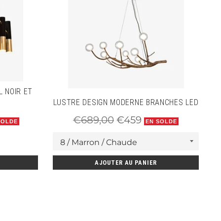
 NOIR ET
L
LUSTRE DESIGN MODERNE BRANCHES LED
Prix
Prix
€689,00
€459
SOLDE
EN SOLDE
régulier
réduit
AJOUTER AU PANIER