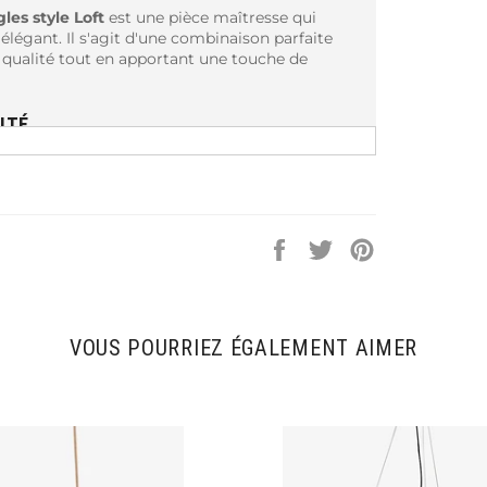
les style Loft
est une pièce maîtresse qui
légant. Il s'agit d'une combinaison parfaite
de qualité tout en apportant une touche de
ITÉ
ngles
qui lui confèrent une allure unique et
nçu pour diffuser la lumière de manière
ux de haute qualité
qui garantissent sa
étallique ajoute une touche de sophistication à
Partager
Tweeter
Épingler
sur
sur
sur
Facebook
Twitter
Pinterest
rage puissant et de longue durée. Les LED
VOUS POURRIEZ ÉGALEMENT AIMER
vous permet de réaliser des économies sur vos
de l'environnement car elles ont une durée de
 ne contiennent pas de substances nocives.
ni avec toutes les pièces nécessaires et un