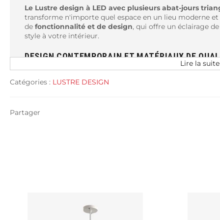
Le Lustre design à LED avec plusieurs abat-jours triang
transforme n'importe quel espace en un lieu moderne et é
de
fonctionnalité et de design
, qui offre un éclairage 
style à votre intérieur.
DESIGN CONTEMPORAIN ET MATÉRIAUX DE QUAL
Lire la suite
Ce lustre style loft est doté de
plusieurs abat-jours tria
Catégories :
LUSTRE DESIGN
contemporaine. Chaque abat-jour a été soigneusement co
homogène et agréable. Le lustre est fabriqué en
matéria
durabilité et sa résistance au fil du temps. Sa finition m
votre intérieur.
Partager
ECLAIRAGE LED : ECONOMIQUE ET DURABLE
Le lustre est équipé d'ampoules LED qui offrent un éclai
sont connues pour leur
efficacité énergétique
, ce qui 
factures d'électricité. De plus, elles sont respectueuses 
vie plus longue que les ampoules traditionnelles et elles
INSTALLATION FACILE ET ENTRETIEN MINIMAL
L'installation de ce lustre est un jeu d'enfant. Il est four