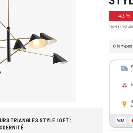
STYL
-
43
%
Taxes inclus
URS TRIANGLES STYLE LOFT :
MODERNITÉ