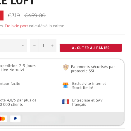
E LOFT
Prix
€319
€459,00
régulier
es.
Frais de port
calculés à la caisse.
−
+
AJOUTER AU PANIER