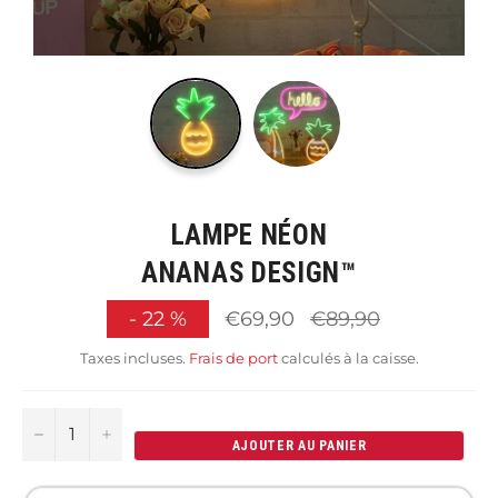
LAMPE NÉON
ANANAS DESIGN™
Prix
-
22
%
€69,90
€89,90
régulier
Taxes incluses.
Frais de port
calculés à la caisse.
−
+
AJOUTER AU PANIER