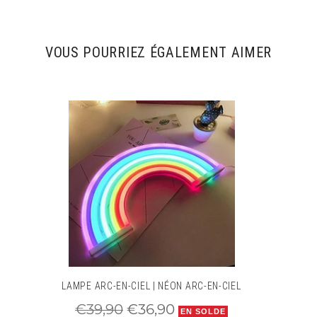
Style: Art Deco
VOUS POURRIEZ ÉGALEMENT AIMER
LAMPE ARC-EN-CIEL | NÉON ARC-EN-CIEL
Prix
Prix
€39,90
€36,90
EN SOLDE