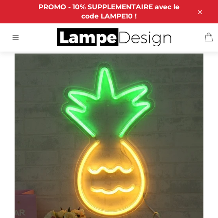
Passer
PROMO - 10% SUPPLEMENTAIRE avec le
au
code LAMPE10 !
Close
contenu
P
ACCUEIL
/
LAMPE NÉON ANANAS DESIGN™
Navigation