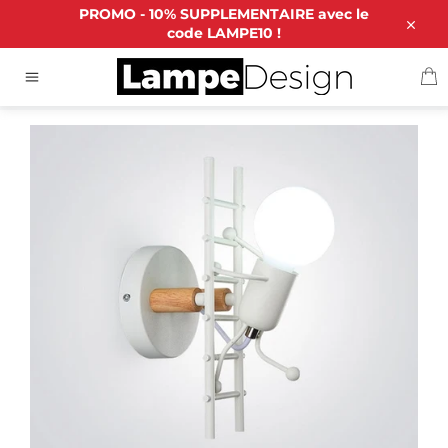
Passer
PROMO - 10% SUPPLEMENTAIRE avec le
au
code LAMPE10 !
Close
contenu
P
ACCUEIL
/
LAMPE MURALE APPLIQUE HUMANOÏDES
Navigation
ÉCHELLE