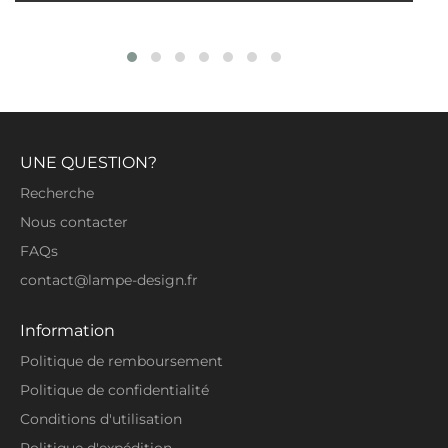
Spécifications:
Type: Lampe murale
Matériel: Métal
Couleur: Blanc / Blanc chaud
Poids: env. 900g
UNE QUESTION?
Application: Chambre, foyer...
Recherche
Hauteur: 30 cm sur 20 cm
Nous contacter
Veuillez noter qu'il n'y a pas d'interrupteur
FAQs
ou de prise sur le luminaire lui-même.
contact@lampe-design.fr
En savoir plus
Information
Recommandations importantes :
Politique de remboursement
Politique de confidentialité
1. Coupez toujours le courant avant
Conditions d'utilisation
d'installer, d'entretenir, de réparer ou de
nettoyer.
Politique d'expédition