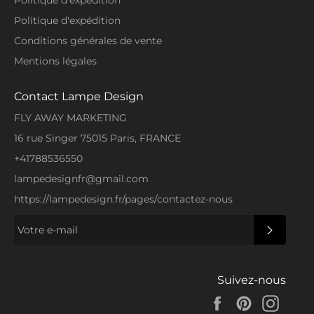
Politique d'expédition
2. Veillez à bien serrer les plots de câblage
Conditions générales de vente
pour éviter qu'ils ne se desserrent ou ne
fuient.
Mentions légales
3. Pour garantir la sécurité, veuillez engager
Contact Lampe Design
un électricien professionnel pour guider
l'installation de cette applique murale.
Le
FLY AWAY MARKETING
Lampe Murale Applique Humanoïdes
16 rue Singer 75015 Paris, FRANCE
Échelle au design humanoïde de style
+41788536550
moderne, délicat et mignon est le meilleur
lampedesignfr@gmail.com
choix pour d'éclairage pour une chambre
d'enfants.
https://lampedesign.fr/pages/contactez-nous
S'INSCRI
Suivez-nous
Facebook
Pinterest
Insta