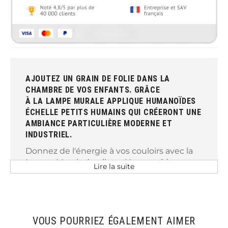
AJOUTEZ UN GRAIN DE FOLIE DANS LA
CHAMBRE DE VOS ENFANTS. GRÂCE
À LA LAMPE MURALE APPLIQUE HUMANOÏDES
ÉCHELLE PETITS HUMAINS QUI CRÉERONT UNE
AMBIANCE PARTICULIÈRE MODERNE ET
INDUSTRIEL.
Donnez de l'énergie à vos couloirs avec la
Lampe Murale Applique Humanoïdes
Lire la suite
Échelle.
Développez un nouveau monde grâce à
ces appliques à l'effigie de petits
humanoÏdes adorables.
VOUS POURRIEZ ÉGALEMENT AIMER