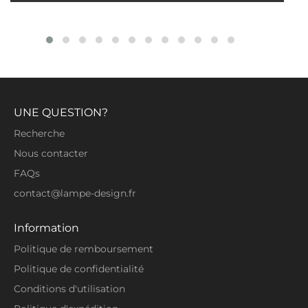
pièce et donner l'ambiance que l'on
recherche.
En plus, d’être très design et moderne la
Lampe LED The Circle a pour avantage
d’avoir une longévité supérieure à une
lampe classique. D’une part, la technologie
UNE QUESTION?
à LED utilisée offre 50 000 heures
d’éclairage, ce qui est 4 fois plus qu’une
Recherche
lampe classique. D’autre part, la manière de
Nous contacter
conception de qualité et scrupuleuse offre
FAQs
une solidité à la lampe tout en alliant une
finesse de fabrication. Ces deux éléments
contact@lampe-design.fr
signifient que vous économiserez de
l’argent en achetant sur lampe design.
Information
Politique de remboursement
Grâce aux LED la sécurité est là. En effet, la
sécurité est peut-être l'avantage le plus
Politique de confidentialité
souvent négligé lorsqu'il s'agit d'éclairage
Conditions d'utilisation
LED. Le risque numéro un en matière