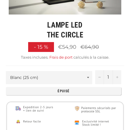
LAMPE LED
THE CIRCLE
Prix
-
15
%
€54,90
€64,90
régulier
Taxes incluses.
Frais de port
calculés à la caisse.
−
+
ÉPUISÉ