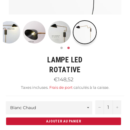
LAMPE LED
ROTATIVE
Prix
€148,52
régulier
Taxes incluses.
Frais de port
calculés à la caisse.
−
+
AJOUTER AU PANIER