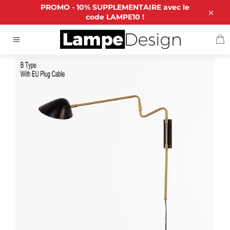
Passer
PROMO - 10% SUPPLEMENTAIRE avec le
au
code LAMPE10 !
Close
contenu
P
ACCUEIL
/
LAMPE LED ROTATIVE
Navigation