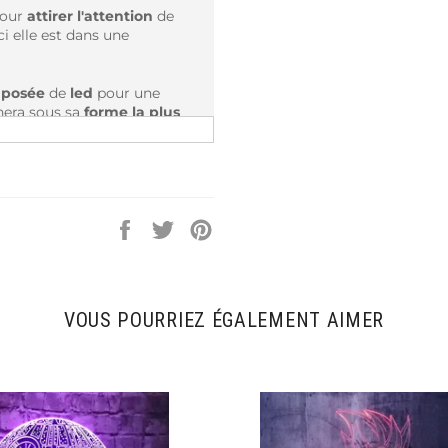
our
attirer
l'attention
de
Ici elle est dans une
posée
de
led
pour une
era sous sa
forme la plus
lle est le
personnage de
Partager
Tweeter
Épingler
amme
sur
sur
sur
 Bunny Girl
Facebook
Twitter
Pinterest
VOUS POURRIEZ ÉGALEMENT AIMER