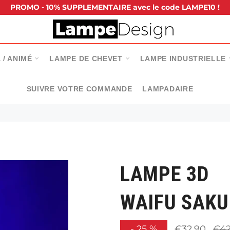
PROMO - 10% SUPPLEMENTAIRE avec le code LAMPE10 !
 / ANIMÉ
LAMPE DE CHEVET
LAMPE INDUSTRIELLE
SUIVRE VOTRE COMMANDE
LAMPADAIRE
LAMPE 3D
WAIFU SAKU
Prix
-
25
%
€32,90
€42