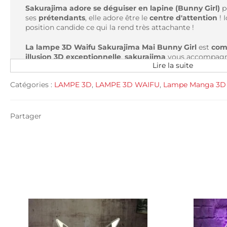
Sakurajima adore se déguiser en lapine (Bunny Girl)
p
ses
prétendants
, elle adore être le
centre d'attention
! 
position candide ce qui la rend très attachante !
La lampe 3D Waifu Sakurajima Mai Bunny Girl
est
com
illusion 3D exceptionnelle
,
sakurajima
vous accompagn
Lire la suite
sexy
dans
l'univers séduisant des waifu et des otaku
.
E
manga préférez
des petits coquins
Catégories :
LAMPE 3D
,
LAMPE 3D WAIFU
,
Lampe Manga 3D
Caractéristiques :
Type: Veilleuse 3D / Lampe 3D / Illusion 3D / Hologr
Partager
Collection : Manga / Animé / Waifu / Sakurajima Mai /
Type de lumière: Led
Matériel: PVC
Type de batterie: AA ou USB
Couleurs: 7 ou 16 couleurs
Poids: environs 300 g
Taille: 16 x 20 cm