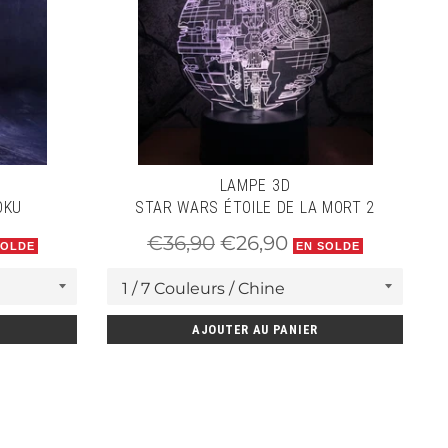
LAMPE 3D
OKU
STAR WARS ÉTOILE DE LA MORT 2
Prix
Prix
€36,90
€26,90
SOLDE
EN SOLDE
régulier
réduit
AJOUTER AU PANIER