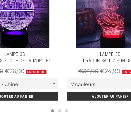
LAMPE 3D
LAMPE 3D
S ÉTOILE DE LA MORT HD
DRAGON BALL Z SON G
Prix
Prix
Prix
0
€26,90
€34,90
€24,90
EN SOLDE
EN 
er
réduit
régulier
réduit
JOUTER AU PANIER
AJOUTER AU PANIER