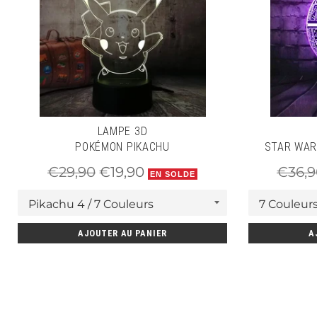
LAMPE 3D
POKÉMON PIKACHU
STAR WAR
Prix
Prix
Prix
€29,90
€19,90
€36,9
EN SOLDE
régulier
réduit
réguli
AJOUTER AU PANIER
A