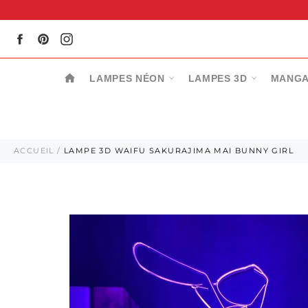
Passer
au
contenu
Facebook
Pinterest
Instagram
LAMPES NÉON
LAMPES 3D
MANGA
ACCUEIL
/
LAMPE 3D WAIFU SAKURAJIMA MAI BUNNY GIRL