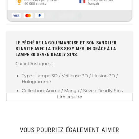
LE PÉCHÉ DE LA GOURMANDISE ET SON SANGLIER
S'INVITE AVEC LA TRÈS SEXY MERLIN GRÂCE À LA
LAMPE 3D SEVEN DEADLY SINS.
Caractéristiques :
Type : Lampe 3D / Veilleuse 3D / Illusion 3D /
Hologramme
Collection: Animé / Manga / Seven Deadly Sins
/ Méliodas
Lire la suite
Éclairage : Led
Tactil ou télécommande
Couleurs : 7 ou 16 couleurs
VOUS POURRIEZ ÉGALEMENT AIMER
Dimensions : 20 cm x 15 cm