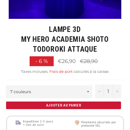
LAMPE 3D
MY HERO ACADEMIA SHOTO
TODOROKI ATTAQUE
Prix
-
6
%
€26,90
€28,90
régulier
Taxes incluses.
Frais de port
calculés à la caisse.
−
+
AJOUTER AU PANIER