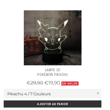
LAMPE 3D
POKÉMON PIKACHU
Prix
Prix
€29,90
€19,90
EN SOLDE
régulier
réduit
AJOUTER AU PANIER