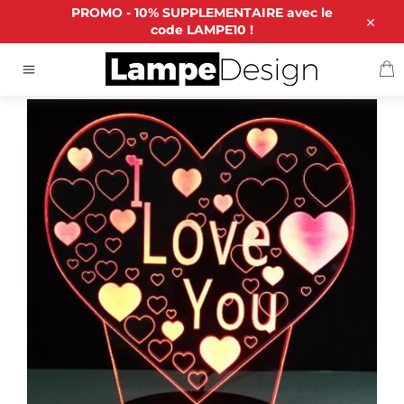
Passer
PROMO - 10% SUPPLEMENTAIRE avec le
au
code LAMPE10 !
Close
contenu
P
ACCUEIL
/
LAMPE 3D GRAND COEUR
Navigation