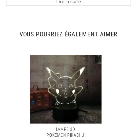
Lire la suite
Grâce à la
Lampe 3D Fortnite Fusil Légendaire
,
soyez enfin prêt à faire des
TOP 1
consécutifs. Vos
amis ou vos adversaires paniqueront quand ils
verront
l'illusion 3D
projetée par ta lampe.
VOUS POURRIEZ ÉGALEMENT AIMER
La
Lampe Fortnite
Fusil Légendaire vous
donnera de l'assurance et de la vigueur pour
amasser les matériaux nécessaires à la
élaboration de vos refuges ou protection.
Affrontez sans crainte le feu ennemi. Il faudra
choisir avec attention ton armement, que ce soit
classique ou
épique
comme le SCAR, les armes
de
Fortnite
offrent toutes une puissance de feu
incroyable. N’oubliez pas aussi de boire votre
potion pour rester en forme tout au long de
l’aventure.
Caractéristiques :
Type: Veilleuse 3D / Lampe 3D / Illusion 3D /
Hologramme
LAMPE 3D
Collection : Jeu Vidéo / Gaming / Fortnite /
POKÉMON PIKACHU