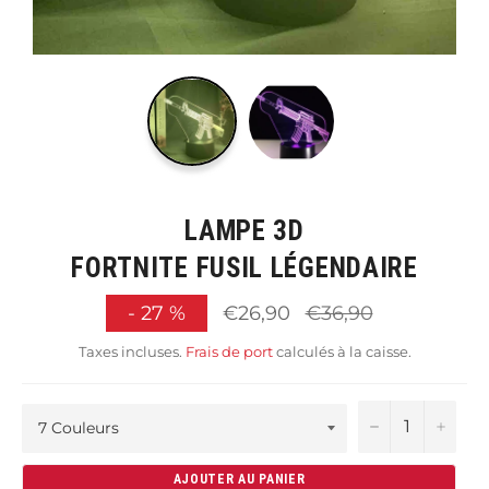
LAMPE 3D
FORTNITE FUSIL LÉGENDAIRE
Prix
-
27
%
€26,90
€36,90
régulier
Taxes incluses.
Frais de port
calculés à la caisse.
−
+
AJOUTER AU PANIER