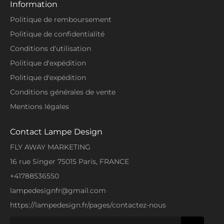
Information
illusion 3D.
Politique de remboursement
Alors, sentez-vous capable de terminer #1 et de
Politique de confidentialité
résister à tous vos opposants ?
Conditions d'utilisation
Les
lampes 3D
proposées par lampe design sont
Politique d'expédition
toutes fabriquées avec minutie et respect du
client, nous vous fournissons parmi les meilleures
Politique d'expédition
lampe 3D du marché à un prix battant toutes
Conditions générales de vente
concurrences. La Lampe 3D Fortnite Fusil
Légendaire est fabriquée avec des matériaux de
Mentions légales
haute qualité et manufacturée au laser pour un
rendu le plus réaliste possible.
Contact Lampe Design
En achetant sur notre site, c’est un gage de
FLY AWAY MARKETING
qualité et de confiance. Vous êtes sûr que le
produit que vous recevrez répondra à vos
16 rue Singer 75015 Paris, FRANCE
attentes.
+41788536550
lampedesignfr@gmail.com
https://lampedesign.fr/pages/contactez-nous