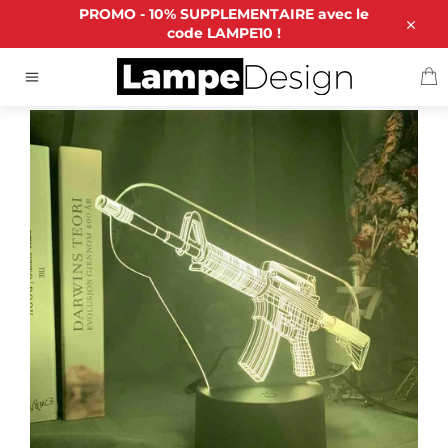
Passer
PROMO - 10% SUPPLEMENTAIRE avec le
au
code LAMPE10 !
Close
contenu
P
ACCUEIL
/
LAMPE 3D FORTNITE FUSIL LÉGENDAIRE
Navigation