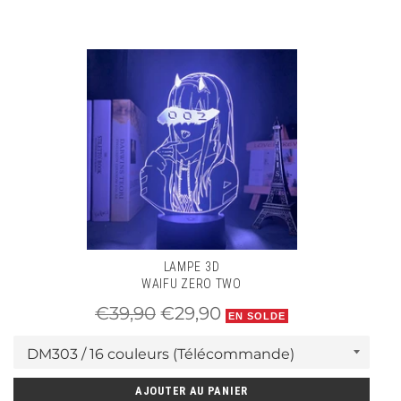
Poids: environs 300 g
Taille: 16 x 20 cm
LAMPE 3D
WAIFU ZERO TWO
Prix
Prix
€39,90
€29,90
EN SOLDE
régulier
réduit
AJOUTER AU PANIER