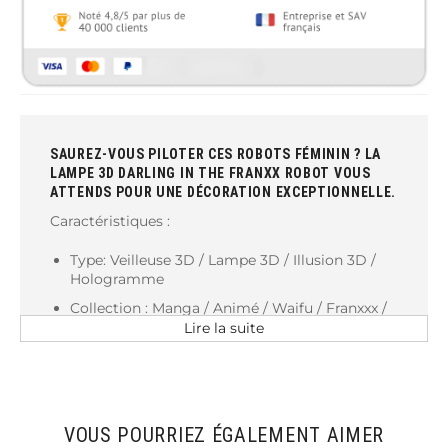
SAUREZ-VOUS PILOTER CES ROBOTS FÉMININ ? LA
LAMPE 3D DARLING IN THE FRANXX ROBOT VOUS
ATTENDS POUR UNE DÉCORATION EXCEPTIONNELLE.
Caractéristiques :
Type: Veilleuse 3D / Lampe 3D / Illusion 3D /
Hologramme
Collection : Manga / Animé / Waifu / Franxxx /
Zero Two
Lire la suite
Type de lumière: Led
PVC Gravure laser
Type de batterie: AA ou USB
VOUS POURRIEZ ÉGALEMENT AIMER
Couleurs: 7 ou 16 couleurs