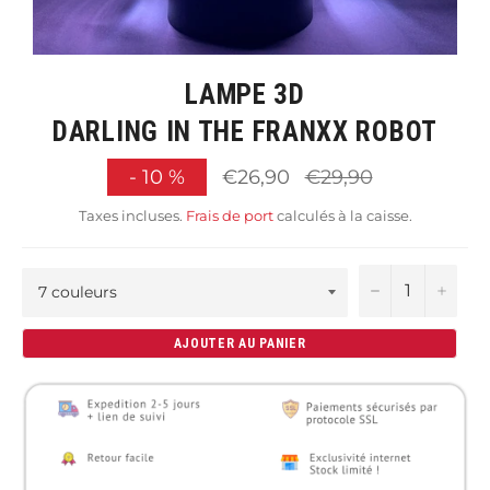
LAMPE 3D
DARLING IN THE FRANXX ROBOT
Prix
-
10
%
€26,90
€29,90
régulier
Taxes incluses.
Frais de port
calculés à la caisse.
−
+
AJOUTER AU PANIER