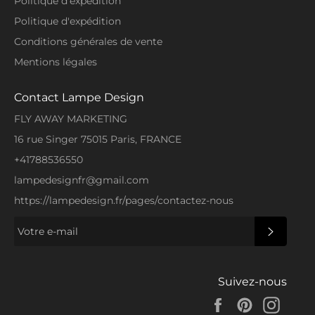
Politique d'expédition
Politique d'expédition
Conditions générales de vente
Mentions légales
Contact Lampe Design
FLY AWAY MARKETING
16 rue Singer 75015 Paris, FRANCE
+41788536550
lampedesignfr@gmail.com
https://lampedesign.fr/pages/contactez-nous
S'INSCRI
Suivez-nous
Facebook
Pinterest
Insta