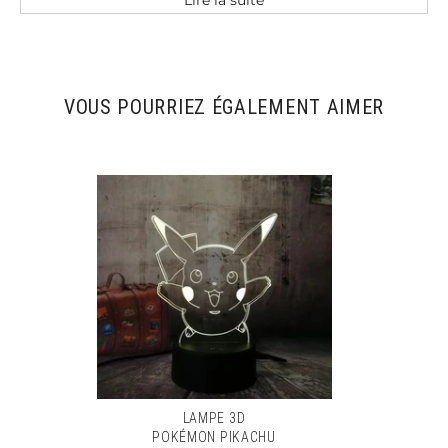
Totoro est une création de Hayao Miyazaki
. Ils
ressemblent à un mélange de plusieurs animaux :
hiboux, chat, et chiens ratons-laveurs. C'est
devenu en très peu de temps un des personnages
préférés des
films de Ghibli
.
VOUS POURRIEZ ÉGALEMENT AIMER
Caractéristiques:
Type : Lampe 3D / Veilleuse 3D / Illusion 3D
Leds jusqu'a 50 000 heures d'utilisation
Collection : Japonaise / Studio Ghibli / Lampe
Totoro
Couleurs: 7 Couleurs ou 16 Couleurs
(Télécommande)
Dimension : 22 cm x 16 cm x 6 cm
Poids : 300 g
LAMPE 3D
POKÉMON PIKACHU