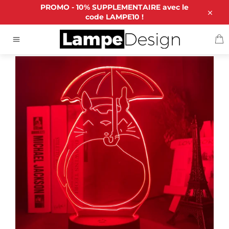
Passer
PROMO - 10% SUPPLEMENTAIRE avec le
au
code LAMPE10 !
Close
contenu
P
ACCUEIL
/
LAMPE 3D TOTORO PARAPLUIE
Navigation