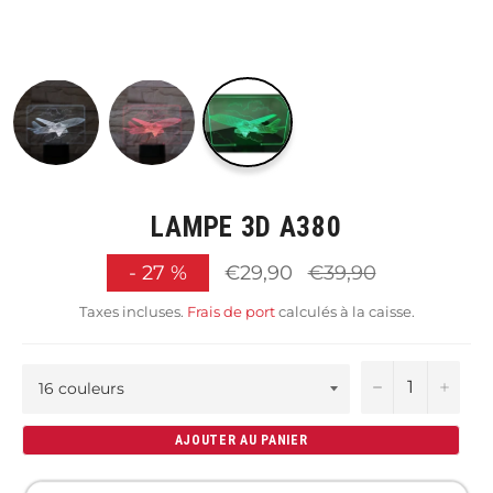
LAMPE 3D A380
Prix
-
27
%
€29,90
€39,90
régulier
Taxes incluses.
Frais de port
calculés à la caisse.
−
+
AJOUTER AU PANIER