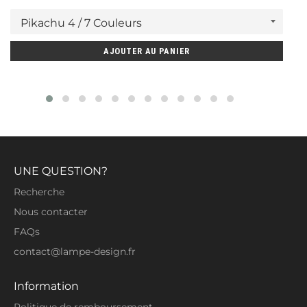
régulier
réduit
une personne ayant un goût très pointu et
élégant en matière de
décoration
d'intérieur
.
AJOUTER AU PANIER
Spécifications :
Type : Nuit lumière
Source de lumière : Ampoules à LED
Type : Lampe 3D / Veilleuse
Type de batterie : USB et piles AA
UNE QUESTION?
Matériel : Acrylique
Recherche
Couleurs : 7 couleurs différentes
Nous contacter
Certification CE
FAQs
contact@lampe-design.fr
Information
Politique de remboursement