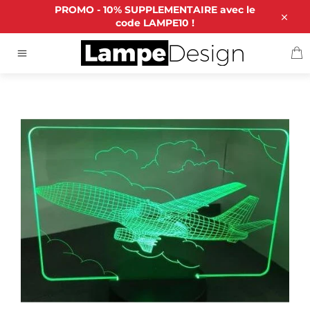
Passer
PROMO - 10% SUPPLEMENTAIRE avec le
au
code LAMPE10 !
Close
contenu
P
ACCUEIL
/
LAMPE 3D A380
Navigation